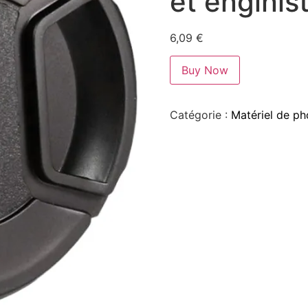
et enginis
6,09
€
Buy Now
Catégorie :
Matériel de ph