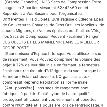
【Grande Capacité】 NOS Sacs de Compression Extra-
Laages en 2 parties Mesurent 52x42x60 cm et
Répondent à Vos Besoins pour l’organisateur
Diffférentes Tillis d’Objets. Qu’il s’agisse d’Édleons Épais,
de Couvertures Chaudes, de Gros Oreillers Moelleux, de
Jouets Mignons, de Vestes épaisses ou d’auttres Vêts,
nos Sacs de Compression Peuvent Faciliment Ranger
CES OBJETS ET LES MAINLENIR DANS LE MEILLEUR
ORDRE POSTE.
【Economiseur d’Espace】 lorsque Vous utilisez le sac
de rangement, Vous Pouvez comprimer le volume des
objet à 72% de leur tille iniale en fermant la fermeture
éclair pour recuire l’air d’à l’érigueur du sac. Lorsque La
Fermeture Éclair est ouverte, L’Organiseur auto-
compressif Reprend Rapidation sa Forme iniale.
【Anti-poussière】 nos sacs de rangement sont
fabriques à parttir d’unité nylon de haute qualité,
protégeant efficacement vos vêlements et couettes
contre l’humidité et la poussière lors de l’entreposage. Il