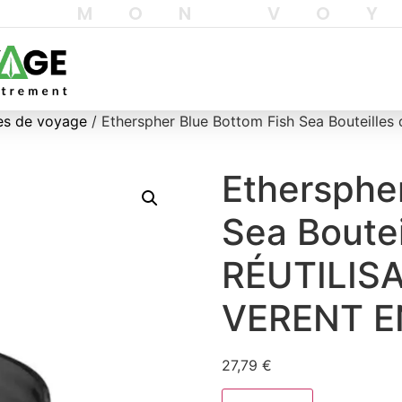
T MON VO
sses de voyage
/ Etherspher Blue Bottom Fish Sea Bouteill
Ethersphe
Sea Boutei
RÉUTILIS
VERENT E
27,79
€