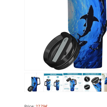
Price:
27,79€