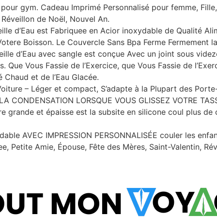
e pour gym. Cadeau Imprimé Personnalisé pour femme, Fille
 Réveillon de Noël, Nouvel An.
 d’Eau est Fabriquee en Acior inoxydable de Qualité Ali
 Votere Boisson. Le Couvercle Sans Bpa Ferme Fermement la
teille d’Eau avec sangle est conçue Avec un joint sous vid
. Que Vous Fassie de l’Exercice, que Vous Fassie de l’Exe
é Chaud et de l’Eau Glacée.
Voiture – Léger et compact, S’adapte à la Plupart des Port
LA CONDENSATION LORSQUE VOUS GLISSEZ VOTRE TASS
re grande et épaisse est la subsite en silicone coul plus de
noxydable AVEC IMPRESSION PERSONNALISÉE couler les enfan
, Petite Amie, Épouse, Fête des Mères, Saint-Valentin, Rév