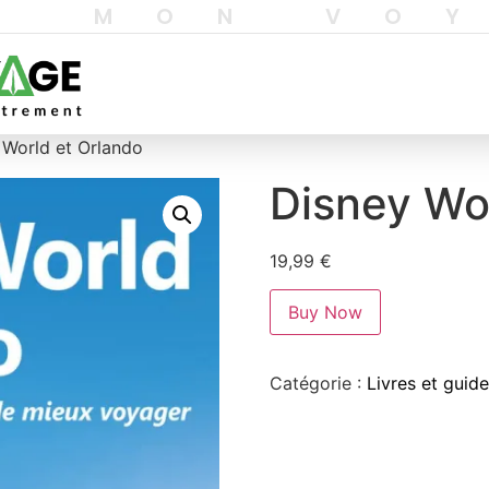
T MON VO
 World et Orlando
Disney Wo
19,99
€
Buy Now
Catégorie :
Livres et guid