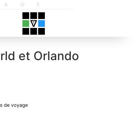
YAGE
rld et Orlando
es de voyage