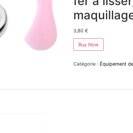
fer à lisse
maquillag
3,80
€
Buy Now
Catégorie :
Équipement de