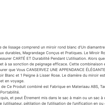
e de lissage comprend un miroir rond blanc d’Un diamantre
iaux durables, Magrandage Conçus et Pratiques. Le Miroir R
 assurer CARTÉ ET Durabilité Pendant L’utilisation. Alors qu
et à sa sonction de peignage efficace. Cette combinaison e
’assurer que Vous CANSERVEZ UNE APPENDANCE ÉLÉGANTE 
r Blanc et 1 Peigne à Lisser Rose. Le diamère du miroir est 
 et en voyage.
e Ce Produit combiné est Fabrique en Materiaau ABS, Tand
Portabilité.
exquis, et peut Êtrement mis dans le sac à main ou un sac à
(utilisateur, pétilation de l’utilisation de l’unification en o