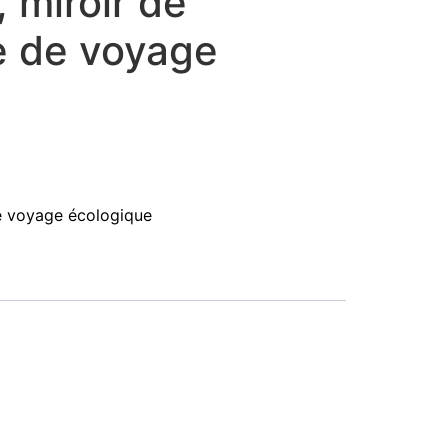
r, miroir de
e de voyage
 voyage écologique