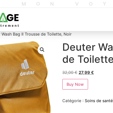
T MON VO
 Wash Bag II Trousse de Toilette, Noir
Deuter Wa
de Toilette
32,00
€
27,99
€
Buy Now
Catégorie :
Soins de santé