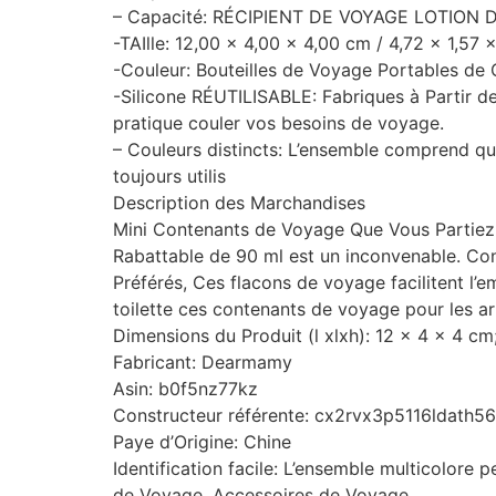
– Capacité: RÉCIPIENT DE VOYAGE LOTION 
-TAIlle: 12,00 x 4,00 x 4,00 cm / 4,72 x 1,57
-Couleur: Bouteilles de Voyage Portables de 
-Silicone RÉUTILISABLE: Fabriques à Partir de 
pratique couler vos besoins de voyage.
– Couleurs distincts: L’ensemble comprend quatr
toujours utilis
Description des Marchandises
Mini Contenants de Voyage Que Vous Partiez e
Rabattable de 90 ml est un inconvenable. C
Préférés, Ces flacons de voyage facilitent l’e
toilette ces contenants de voyage pour les art
Dimensions du Produit (l xlxh): 12 x 4 x 4 c
Fabricant: Dearmamy
Asin: b0f5nz77kz
Constructeur référente: cx2rvx3p5116ldath5
Paye d’Origine: Chine
Identification facile: L’ensemble multicolore p
de Voyage, Accessoires de Voyage