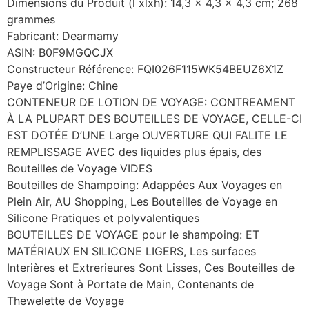
Dimensions du Produit (l xlxh): 14,3 x 4,3 x 4,3 cm; 268
grammes
Fabricant: Dearmamy
ASIN: B0F9MGQCJX
Constructeur Référence: FQI026F115WK54BEUZ6X1Z
Paye d’Origine: Chine
CONTENEUR DE LOTION DE VOYAGE: CONTREAMENT
À LA PLUPART DES BOUTEILLES DE VOYAGE, CELLE-CI
EST DOTÉE D’UNE Large OUVERTURE QUI FALITE LE
REMPLISSAGE AVEC des liquides plus épais, des
Bouteilles de Voyage VIDES
Bouteilles de Shampoing: Adappées Aux Voyages en
Plein Air, AU Shopping, Les Bouteilles de Voyage en
Silicone Pratiques et polyvalentiques
BOUTEILLES DE VOYAGE pour le shampoing: ET
MATÉRIAUX EN SILICONE LIGERS, Les surfaces
Interières et Extrerieures Sont Lisses, Ces Bouteilles de
Voyage Sont à Portate de Main, Contenants de
Thewelette de Voyage