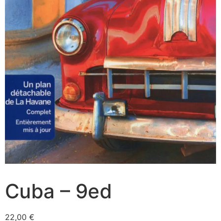
Cuba – 9ed
22,00
€