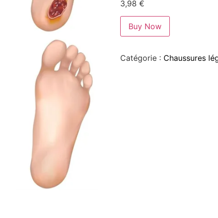
3,98
€
Buy Now
Catégorie :
Chaussures lé