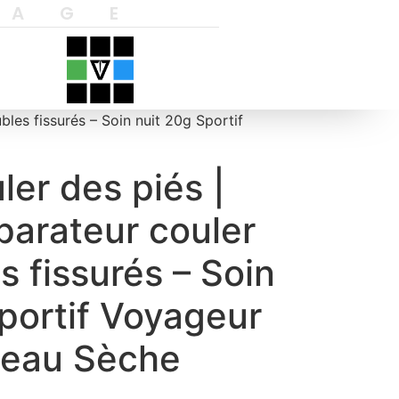
YAGE
les fissurés – Soin nuit 20g Sportif
er des piés |
arateur couler
s fissurés – Soin
portif Voyageur
Peau Sèche