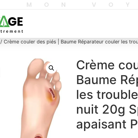
T MON VO
/ Crème couler des piés | Baume Réparateur couler les troub
Crème coul
Baume Rép
les trouble
nuit 20g S
apaisant 