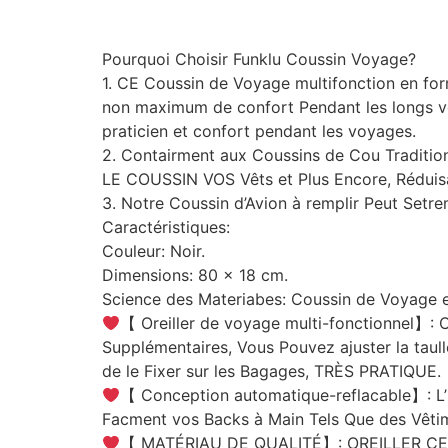
Pourquoi Choisir Funklu Coussin Voyage?
1. CE Coussin de Voyage multifonction en form
non maximum de confort Pendant les longs vo
praticien et confort pendant les voyages.
2. Contairment aux Coussins de Cou Tradi
LE COUSSIN VOS Vêts et Plus Encore, Réduisan
3. Notre Coussin d’Avion à remplir Peut Setre
Caractéristiques:
Couleur: Noir.
Dimensions: 80 x 18 cm.
Science des Materiabes: Coussin de Voyage es
【 Oreiller de voyage multi-fonctionnel】: 
Supplémentaires, Vous Pouvez ajuster la taull
de le Fixer sur les Bagages, TRÈS PRATIQUE.
【 Conception automatique-reflacable】: L’
Facment vos Backs à Main Tels Que des Vêtime
【 MATÉRIAU DE QUALITÉ】: OREILLER CE