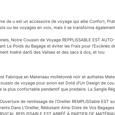
e de u est un accessoire de voyage qui allie Confort, Prat
ls ou les voyages en voix, mais il se transforma égalemen
tionnels, Notre Coussin de Voyage REPPLISSABLE EST AU
t Le Poids du Bagage et éviter les Frais pour l’Excènes d
ment Inséré danS des Valises et des sacs à dos, et tou
t Fabrique en Materiaau molletonné noir et authates Mater
Coussin de voyage pour avion est Doté d’Un Design de cou 
e la plus confortable pendentif que predaire. La Sangle Ré
Ouverture de remlissage de l’Oreiller REMPLISSable EST s
nts Dans L’Oreiller, Réduisant Ainsi Diste de Vos Bagages 
RVICAL REPLISSABLE EST ABRÉÉ À PARTIER DE MATÉRI