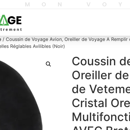
T MON VO
e
/ Coussin de Voyage Avion, Oreiller de Voyage A Remplir d
les Réglables Avilibles (Noir)
Coussin d
Oreiller d
de Veteme
Cristal Or
Multifonct