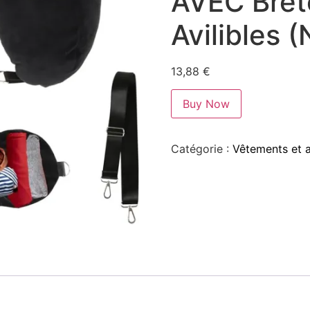
AVEC Bret
Avilibles (
13,88
€
Buy Now
Catégorie :
Vêtements et 