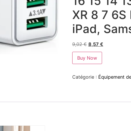
16 15 14 1
XR 8 7 6S 
iPad, Sam
9,02
€
8,57
€
Buy Now
Catégorie :
Équipement de