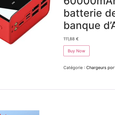
60000mAh
batterie d
banque d’
111,88
€
Buy Now
Catégorie :
Chargeurs port