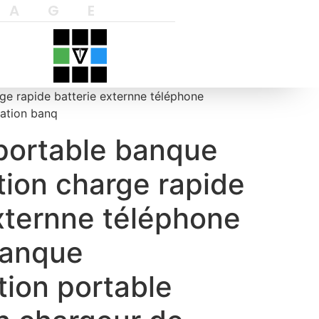
YAGE
ge rapide batterie externne téléphone
tation banq
portable banque
tion charge rapide
xternne téléphone
banque
tion portable