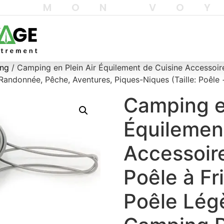
T MON VO
ing
/ Camping en Plein Air Équilement de Cuisine Accessoir
andonnée, Pêche, Aventures, Piques-Niques (Taille: Poêle 
Camping en
Équilemen
Accessoir
Poêle à Fr
Poêle Légè