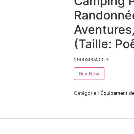
Camping P
Randonnée
Aventures
(Taille: Po
29003904,00
€
Buy Now
Catégorie :
Équipement de 