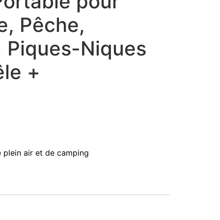
ortable pour
, Pêche,
, Piques-Niques
êle +
plein air et de camping