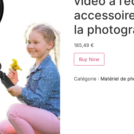
vidéo à l’é
accessoir
la photogr
185,49
€
Buy Now
Catégorie :
Matériel de ph