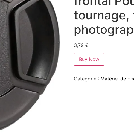
frontal Po
tournage, 
photograp
3,79
€
Buy Now
Catégorie :
Matériel de ph