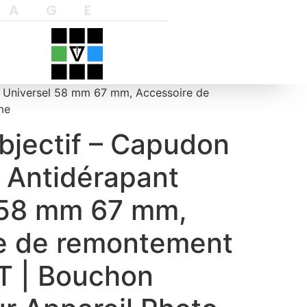
YAGE
nt Universel 58 mm 67 mm, Accessoire de
me
bjectif – Capudon
e Antidérapant
 58 mm 67 mm,
e de remontement
T | Bouchon