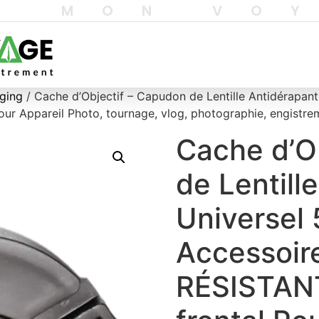
T MON VO
gging
/ Cache d’Objectif – Capudon de Lentille Antidérapa
r Appareil Photo, tournage, vlog, photographie, engistre
Cache d’O
de Lentill
Universel
Accessoir
RÉSISTAN