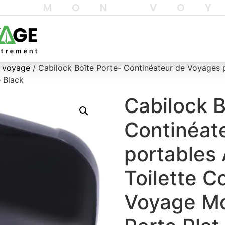
T MON VO
e voyage
/ Cabilock Boîte Porte- Continéateur de Voyages p
 Black
Cabilock B
Continéat
portables 
Toilette C
Voyage Mo