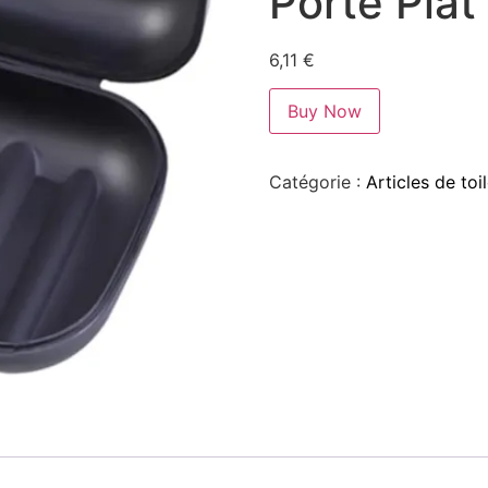
Porte Plat
6,11
€
Buy Now
Catégorie :
Articles de to