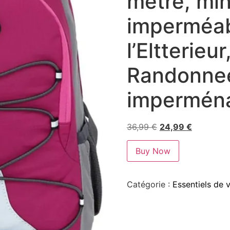
mètre, min
imperméab
l’Eltterieur
Randonnee
imperména
36,99
€
24,99
€
Buy Now
Catégorie :
Essentiels de 