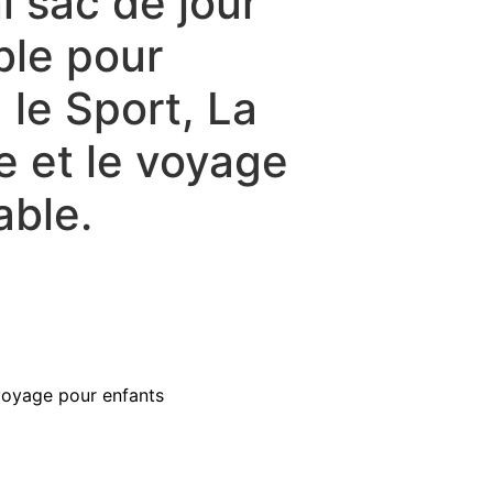
i sac de jour
le pour
, le Sport, La
 et le voyage
ble.
voyage pour enfants