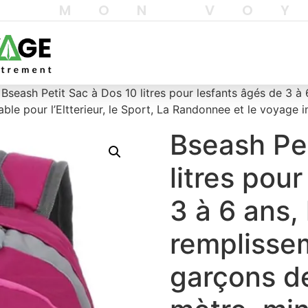
T MON VO
 Bseash Petit Sac à Dos 10 litres pour lesfants âgés de 3 à
ble pour l’Eltterieur, le Sport, La Randonnee et le voyage
Bseash Pet
litres pou
3 à 6 ans, 
remplissem
garçons d