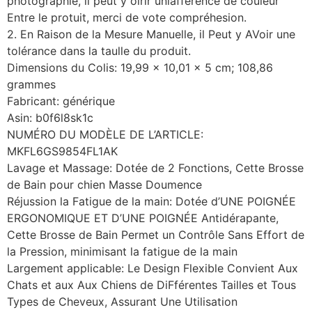
photographie, il peut y oirir uniafference de couleur
Entre le protuit, merci de vote compréhesion.
2. En Raison de la Mesure Manuelle, il Peut y AVoir une
tolérance dans la taulle du produit.
Dimensions du Colis: 19,99 x 10,01 x 5 cm; 108,86
grammes
Fabricant: générique
Asin: b0f6l8sk1c
NUMÉRO DU MODÈLE DE L’ARTICLE:
MKFL6GS9854FL1AK
Lavage et Massage: Dotée de 2 Fonctions, Cette Brosse
de Bain pour chien Masse Doumence
Réjussion la Fatigue de la main: Dotée d’UNE POIGNÉE
ERGONOMIQUE ET D’UNE POIGNÉE Antidérapante,
Cette Brosse de Bain Permet un Contrôle Sans Effort de
la Pression, minimisant la fatigue de la main
Largement applicable: Le Design Flexible Convient Aux
Chats et aux Aux Chiens de DiFférentes Tailles et Tous
Types de Cheveux, Assurant Une Utilisation