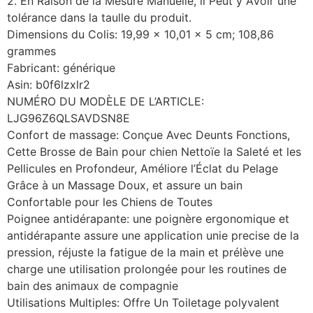
2. En Raison de la Mesure Manuelle, il Peut y AVoir une
tolérance dans la taulle du produit.
Dimensions du Colis: 19,99 x 10,01 x 5 cm; 108,86
grammes
Fabricant: générique
Asin: b0f6lzxlr2
NUMÉRO DU MODÈLE DE L’ARTICLE:
LJG96Z6QLSAVDSN8E
Confort de massage: Conçue Avec Deunts Fonctions,
Cette Brosse de Bain pour chien Nettoïe la Saleté et les
Pellicules en Profondeur, Améliore l’Éclat du Pelage
Grâce à un Massage Doux, et assure un bain
Confortable pour les Chiens de Toutes
Poignee antidérapante: une poignère ergonomique et
antidérapante assure une application unie precise de la
pression, réjuste la fatigue de la main et prélève une
charge une utilisation prolongée pour les routines de
bain des animaux de compagnie
Utilisations Multiples: Offre Un Toiletage polyvalent