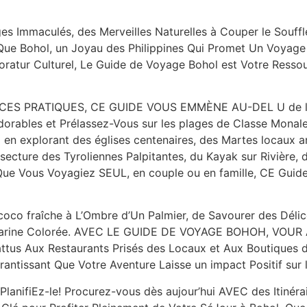
es Immaculés, des Merveilles Naturelles à Couper le Souffl
 Bohol, un Joyau des Philippines Qui Promet Un Voyage 
oratur Culturel, Le Guide de Voyage Bohol est Votre Ressou
ES PRATIQUES, CE GUIDE VOUS EMMÈNE AU-DEL U de l’Or
Adorables et Prélassez-Vous sur les plages de Classe Monale
en explorant des églises centenaires, des Martes locaux an
Assecture des Tyroliennes Palpitantes, du Kayak sur Rivière, 
e Vous Voyagiez SEUL, en couple ou en famille, CE Guide s’
 coco fraîche à L’Ombre d’Un Palmier, de Savourer des Délic
rine Colorée. AVEC LE GUIDE DE VOYAGE BOHOH, VOUR Aur
 Battus Aux Restaurants Prisés des Locaux et Aux Boutiques
antissant Que Votre Aventure Laisse un impact Positif sur
anifiEz-le! Procurez-vous dès aujour’hui AVEC des Itinérair