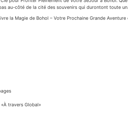
Clé pour Profiter Pleinement de Votre SéJour à Bohol. Que
 pas au-côté de la cité des souvenirs qui durontont toute un
Vivre la Magie de Bohol – Votre Prochaine Grande Aventure
pages
«À travers Global»