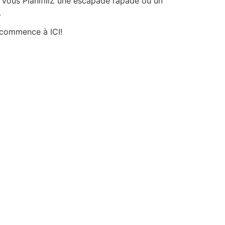
 Vous PlanifiIiZ une escapade rapade ou un
.
 commence à ICI!