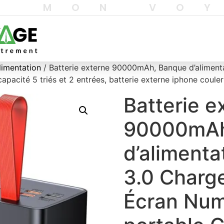
T MON VO
limentation
/ Batterie externe 90000mAh, Banque d’alimen
pacité 5 triés et 2 entrées, batterie externe iphone coule
Batterie e
90000mAh
d’aliment
3.0 Charg
Écran Num