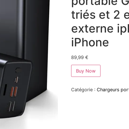
portable 
triés et 2 
externe ip
iPhone
89,99
€
Buy Now
Catégorie :
Chargeurs port