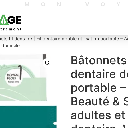
T MON VO
ets fil dentaire | Fil dentaire double utilisation portable –
 domicile
Bâtonnets f
dentaire d
portable –
Beauté & S
adultes et