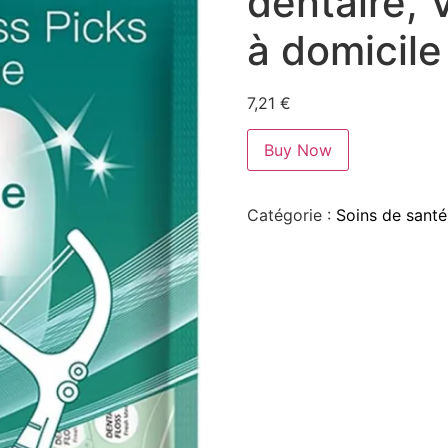
dentaire, 
à domicile
7,21
€
Buy Now
Catégorie :
Soins de santé