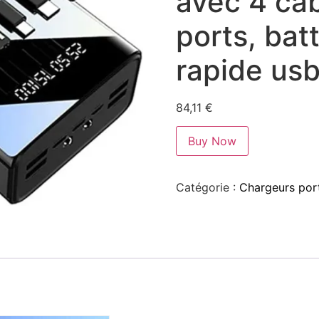
avec 4 câb
ports, bat
rapide us
84,11
€
Buy Now
Catégorie :
Chargeurs port