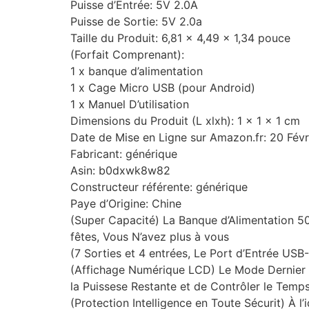
Puisse d’Entrée: 5V 2.0A
Puisse de Sortie: 5V 2.0a
Taille du Produit: 6,81 x 4,49 x 1,34 pouce
(Forfait Comprenant):
1 x banque d’alimentation
1 x Cage Micro USB (pour Android)
1 x Manuel D’utilisation
Dimensions du Produit (L xlxh): 1 x 1 x 1 cm
Date de Mise en Ligne sur Amazon.fr: 20 Fév
Fabricant: générique
Asin: b0dxwk8w82
Constructeur référente: générique
Paye d’Origine: Chine
(Super Capacité) La Banque d’Alimentation 5
fêtes, Vous N’avez plus à vous
(7 Sorties et 4 entrées, Le Port d’Entrée U
(Affichage Numérique LCD) Le Mode Dernier De
la Puissese Restante et de Contrôler le Temps
(Protection Intelligence en Toute Sécurit) À l