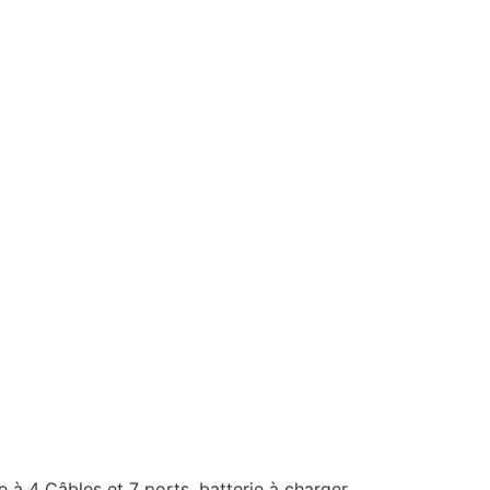
à 4 Câbles et 7 ports, batterie à charger