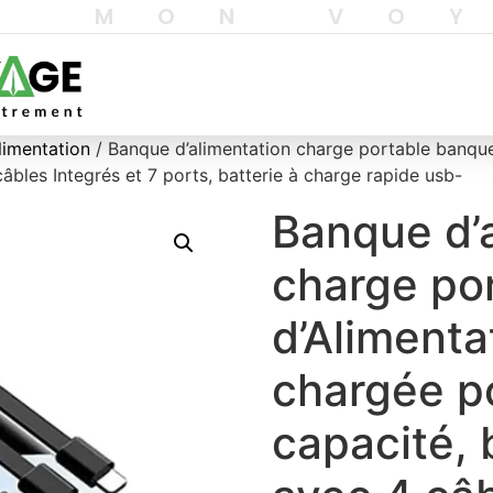
T MON VO
limentation
/ Banque d’alimentation charge portable banqu
âbles Integrés et 7 ports, batterie à charge rapide usb-
Banque d’
charge po
d’Aliment
chargée p
capacité, 