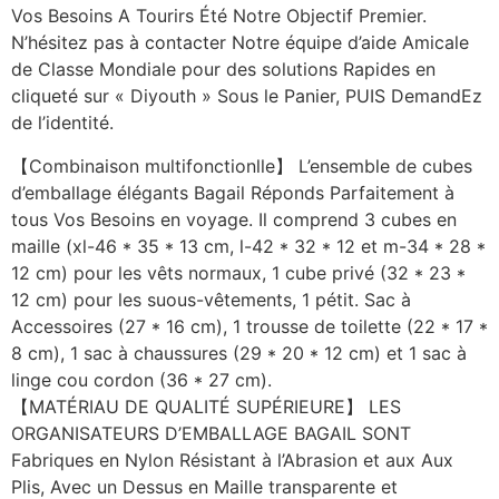
Vos Besoins A Tourirs Été Notre Objectif Premier.
N’hésitez pas à contacter Notre équipe d’aide Amicale
de Classe Mondiale pour des solutions Rapides en
cliqueté sur « Diyouth » Sous le Panier, PUIS DemandEz
de l’identité.
【Combinaison multifonctionlle】 L’ensemble de cubes
d’emballage élégants Bagail Réponds Parfaitement à
tous Vos Besoins en voyage. Il comprend 3 cubes en
maille (xl-46 * 35 * 13 cm, l-42 * 32 * 12 et m-34 * 28 *
12 cm) pour les vêts normaux, 1 cube privé (32 * 23 *
12 cm) pour les suous-vêtements, 1 pétit. Sac à
Accessoires (27 * 16 cm), 1 trousse de toilette (22 * 17 *
8 cm), 1 sac à chaussures (29 * 20 * 12 cm) et 1 sac à
linge cou cordon (36 * 27 cm).
【MATÉRIAU DE QUALITÉ SUPÉRIEURE】 LES
ORGANISATEURS D’EMBALLAGE BAGAIL SONT
Fabriques en Nylon Résistant à l’Abrasion et aux Aux
Plis, Avec un Dessus en Maille transparente et