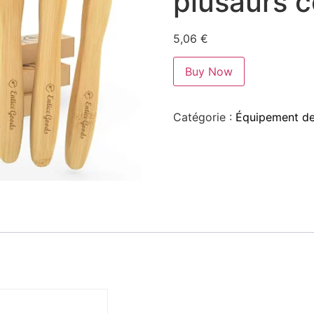
plusaurs c
5,06
€
Buy Now
Catégorie :
Équipement de