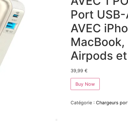
AVEC 1 PO
Port USB-
AVEC iPho
MacBook, 
Airpods et
39,99
€
Buy Now
Catégorie :
Chargeurs port