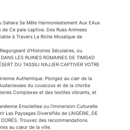
u Sahara Se Mêle Harmonieatement Aux EAux
ts de Ce paie captive. Des Rues Animees
iable à Travers La Riche Mosaïque de
 Regorgeant d’Histoires Séculaires, ou
Z-VOS DANS LES RUINES ROMAINES DE TIMGAD
u DÉSERT DU TASSILI N’AJJER CAPTIVER VOTRE
rienne Authentique. Plongez au cœr de la
 Audacieuses du couscous et de la chorba
eries Complexes et des textiles vibrants, et
néenne Ensoleillee ou l’immersion Culturelle
r Les Paysages Diversifiés de L’AlGÉRIE, DE
ORÉS. Trouvez des recommandations
es au cœur de la ville.