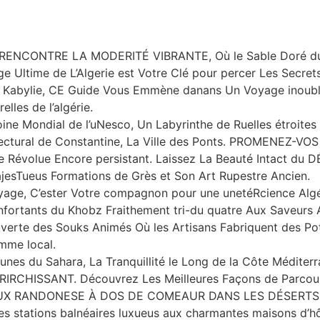
E RENCONTRE LA MODERITÉ VIBRANTE, Où le Sable Doré d
e Ultime de L’Algerie est Votre Clé pour percer Les Secre
e Kabylie, CE Guide Vous Emmène danans Un Voyage inoubl
les de l’algérie.
ine Mondial de l’uNesco, Un Labyrinthe de Ruelles étroites
itectural de Constantine, La Ville des Ponts. PROMENE
 Révolue Encore persistant. Laissez La Beauté Intact d
ueus Formations de Grès et Son Art Rupestre Ancien.
yage, C’ester Votre compagnon pour une unetéRcience Algé
nfortants du Khobz Fraithement tri-du quatre Aux Saveurs
uverte des Souks Animés Où les Artisans Fabriquent des Pot
omme local.
es du Sahara, La Tranquillité le Long de la Côte Méditerra
RIRCHISSANT. Découvrez Les Meilleures Façons de Parcouri
UX RANDONESE À DOS DE COMEAUR DANS LES DÉSERTS D
s stations balnéaires luxueus aux charmantes maisons d’hôt