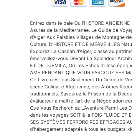
Entrez dans le paie Où l’HISTORE ANCIENN
Azurés de la Méditerranée. Le Guide de Voyag
d’Alger Aux Paisbles Villages de Montagne d
Culture, D’HISTORE ET DE MERVEIILLES Naturel
Explorez La Casbah d’Alger, classe au patrimo
émerveillez-vous Devant La Splendeur Arch
ET DE DJEMILA, Où Les Échos d’Unse époque
ÂME PENDANT QUE VOUR PARCOUZ SES MajesT
Ce Livre n’est pas Seulement Un Guide de Vo
scène Culinaire Algérienne, des Arômes Réco
traditionnels. Savourez le Frisson de la Déco
évaluateur à maître l’art de la Négociation c
Que Vous Recherchiez L’Aventure Parmi Les Dun
dans les voyages SOIT à la FOIS FLUIDE ET E
SES SYSTÈMES FERROROIRES EFFICACES A
d’hébergement adaptés à tous les budgets, de