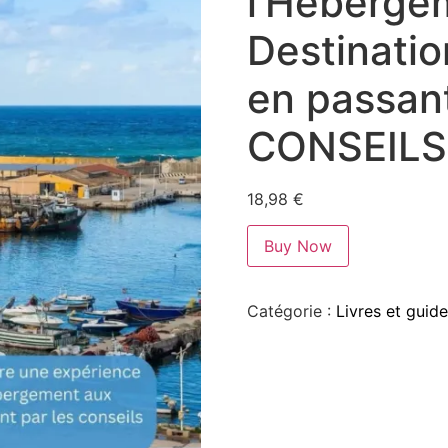
l’Héberge
Destinati
en passant
CONSEILS 
18,98
€
Buy Now
Catégorie :
Livres et guid