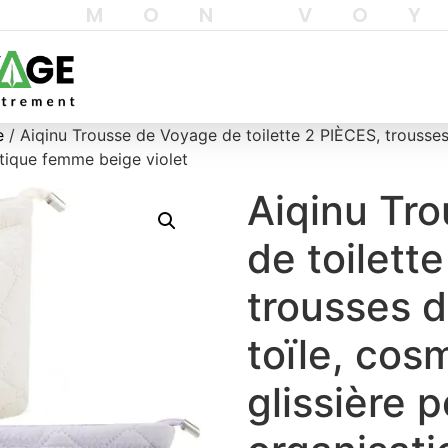
T MON VO
e
/ Aiqinu Trousse de Voyage de toilette 2 PIÈCES, trousse
étique femme beige violet
Aiqinu Tr
de toilett
trousses 
toïle, cos
glissière 