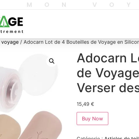
T MON VO
e voyage
/ Adocarn Lot de 4 Bouteilles de Voyage en Silico
Adocarn Lo
de Voyage
Verser des
15,49
€
Buy Now
Catégorie :
Articles de to