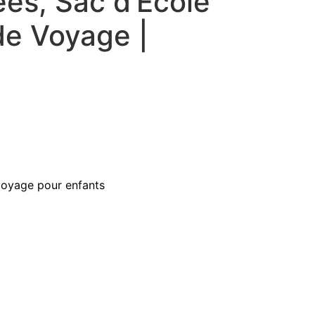
es, Sac d’École
de Voyage |
voyage pour enfants