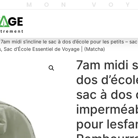
T MON VO
 7am midi s’incline le sac à dos d’école pour les petits – s
, Sac d’École Essentiel de Voyage | (Matcha)
7am midi s’
dos d’écol
sac à dos 
imperméab
pour lesfa