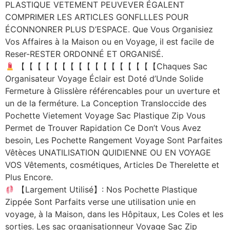
PLASTIQUE VETEMENT PEUVEVER ÉGALENT
COMPRIMER LES ARTICLES GONFLLLES POUR
ÉCONNONRER PLUS D’ESPACE. Que Vous Organisiez
Vos Affaires à la Maison ou en Voyage, il est facile de
Reser-RESTER ORDONNÉ ET ORGANISÉ.
【【【【【【【【【【【【【【【【【Chaques Sac
Organisateur Voyage Éclair est Doté d’Unde Solide
Fermeture à GlissIère référencables pour un uverture et
un de la ferméture. La Conception Transloccide des
Pochette Vietement Voyage Sac Plastique Zip Vous
Permet de Trouver Rapidation Ce Don’t Vous Avez
besoin, Les Pochette Rangement Voyage Sont Parfaites
Vêtèces UNATILISATION QUIDIENNE OU EN VOYAGE
VOS Vêtements, cosmétiques, Articles De Therelette et
Plus Encore.
【Largement Utilisé】: Nos Pochette Plastique
Zippée Sont Parfaits verse une utilisation unie en
voyage, à la Maison, dans les Hôpitaux, Les Coles et les
sorties. Les sac organisationneur Voyage Sac Zip