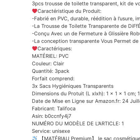
3pcs trousse de toilette transparent, kit de 
Caractéristique du Produit:
-Fabrié en PVC, durable, réédition à l’usure, 
-La Trousse de Toilette Transparente de DiF
-Conçu Avec un de Fermeture à Glissière Robus
-La conception transparente Vous Permet de V
Caractériques:
MATÉRIEL: PVC
Couleur: Clair
Quantité: 3pack
Forfait comprend:
3x Sacs Hygiéniques Transparents
Dimensions du Protuit (L xlxh): 1 x 1 x 1 cm
Date de Mise en Ligne sur Amazon.fr: 24 Juil
Fabricant: Talifoca
Asin: b0ccnfy4j7
NUMÉRO DU MODÈLE DE L’ARTICLE: 1
Service: unisexe
【MATÉRIAU Premium】 le sac cosmétique de