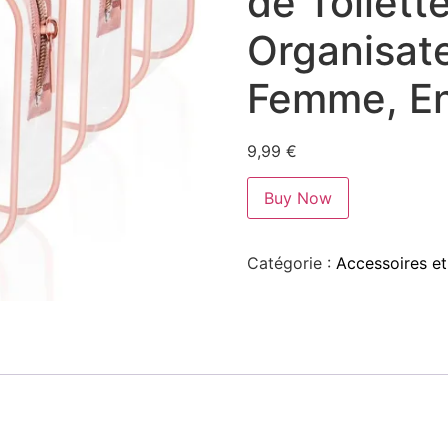
de Toilett
Organisat
Femme, En
9,99
€
Buy Now
Catégorie :
Accessoires et