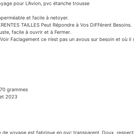
voyage pour L’Avion, pvc étanche trousse
imperméable et facile à netoyer.
fÉRENTES TAILLES Peut Répondre à Vos DiFFérent Besoins.
te, facile à ouvrir et à Fermer.
oir Faclagement ce n’est pas un avous sur besoin et où il s
; 170 grammes
let 2023
 voyage est fabrique en pvc transparent, Doux, respectu