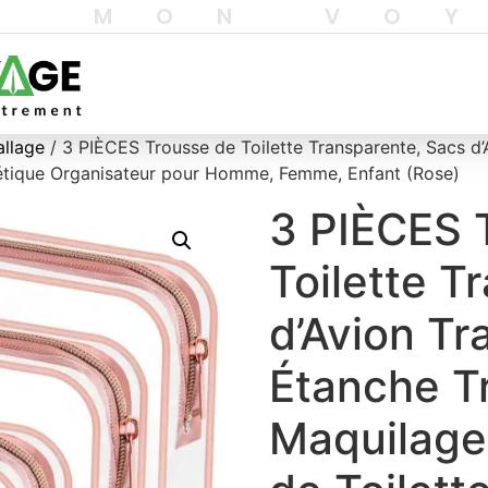
T MON VO
allage
/ 3 PIÈCES Trousse de Toilette Transparente, Sacs d
étique Organisateur pour Homme, Femme, Enfant (Rose)
3 PIÈCES 
Toilette T
d’Avion Tr
Étanche T
Maquilage