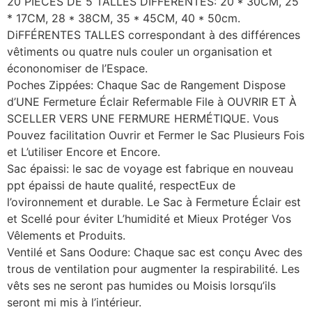
20 PIÈCES DE 5 TALLES DIFFÉRENTES: 20 * 30CM, 25
* 17CM, 28 * 38CM, 35 * 45CM, 40 * 50cm.
DiFFÉRENTES TALLES correspondant à des différences
vêtiments ou quatre nuls couler un organisation et
écononomiser de l’Espace.
Poches Zippées: Chaque Sac de Rangement Dispose
d’UNE Fermeture Éclair Refermable File à OUVRIR ET À
SCELLER VERS UNE FERMURE HERMÉTIQUE. Vous
Pouvez facilitation Ouvrir et Fermer le Sac Plusieurs Fois
et L’utiliser Encore et Encore.
Sac épaissi: le sac de voyage est fabrique en nouveau
ppt épaissi de haute qualité, respectEux de
l’ovironnement et durable. Le Sac à Fermeture Éclair est
et Scellé pour éviter L’humidité et Mieux Protéger Vos
Vêlements et Produits.
Ventilé et Sans Oodure: Chaque sac est conçu Avec des
trous de ventilation pour augmenter la respirabilité. Les
vêts ses ne seront pas humides ou Moisis lorsqu’ils
seront mi mis à l’intérieur.