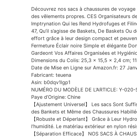
Découvrez nos sacs à chaussures de voyage p
des vêlements propres. CES Organisateurs de 
Imptrynation Qui les Rend Hydrofuges et 
47, Qu’il s’agisse de Baskets, De Baskets Ou 
effort grâce à leur design compact et peuvent
Fermeture Éclair noire Simple et élégante D
Gardeont Vos Affaires Organisées et Hygiéni
Dimensions du Colis: 25,3 x 15,5 x 2,4 cm; 
Date de Mise en Ligne sur Amazon.fr: 27 Jan
Fabricant: teuena
Asin: b0dqv1lgp1
NUMÉRO DU MODÈLE DE L’ARTICLE: Y-020-
Paye d’Origine: Chine
【Ajustement Universel】 Les sacs Sont Suffis
des Bankets et Même des Chaussures Habillées
【Robuste et Déperlant】 Grâce à Leur Hydro-I
l’humidité. Le matériau extérieur en nylon rési
【Séparation Efficace】 NOS SACS À CHAU