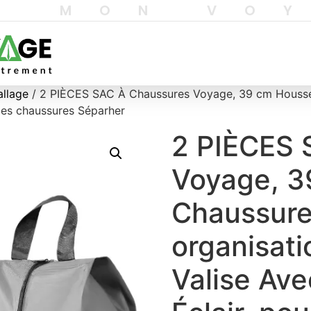
T MON VO
allage
/ 2 PIÈCES SAC À Chaussures Voyage, 39 cm Housses
 les chaussures Séparher
2 PIÈCES 
Voyage, 3
Chaussure
organisati
Valise Av