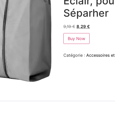
Éclair, po
Séparher
9,19
€
8,29
€
Buy Now
Catégorie :
Accessoires et