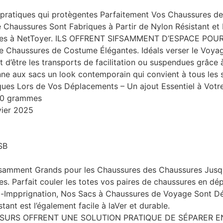
ratiques qui protègentes Parfaitement Vos Chaussures de L
Chaussures Sont Fabriques à Partir de Nylon Résistant et 
Filines à NetToyer. ILS OFFRENT SIFSAMMENT D’ESPACE 
de Chaussures de Costume Élégantes. Idéals verser le Voyage 
 d’être les transports de facilitation ou suspendues grâce 
onne aux sacs un look contemporain qui convient à tous le
ques Lors de Vos Déplacements – Un ajout Essentiel à Votr
110 grammes
vier 2025
SB
amment Grands pour les Chaussures des Chaussures Jusqu’
. Parfait couler les totes vos paires de chaussures en dép
mpprignation, Nos Sacs à Chaussures de Voyage Sont Détl
stant est l’également facile à laVer et durable.
SSURS OFFRENT UNE SOLUTION PRATIQUE DE SÉPARER EN 